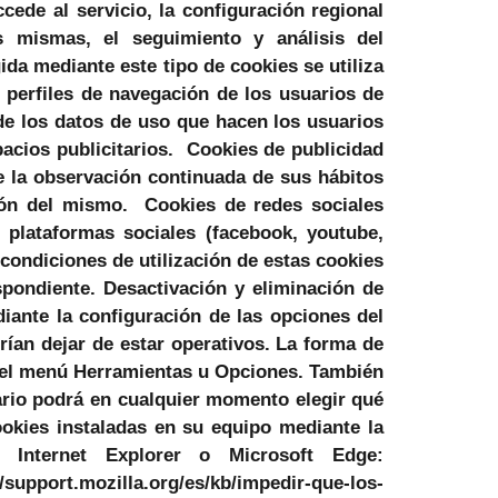
cede al servicio, la configuración regional
s mismas, el seguimiento y análisis del
da mediante este tipo de cookies se utiliza
e perfiles de navegación de los usuarios de
s de los datos de uso que hacen los usuarios
spacios publicitarios. Cookies de publicidad
 la observación continuada de sus hábitos
ción del mismo. Cookies de redes sociales
s plataformas sociales (facebook, youtube,
 condiciones de utilización de estas cookies
espondiente. Desactivación y eliminación de
diante la configuración de las opciones del
rían dejar de estar operativos. La forma de
e el menú Herramientas u Opciones. También
rio podrá en cualquier momento elegir qué
ookies instaladas en su equipo mediante la
 Internet Explorer o Microsoft Edge:
support.mozilla.org/es/kb/impedir-que-los-