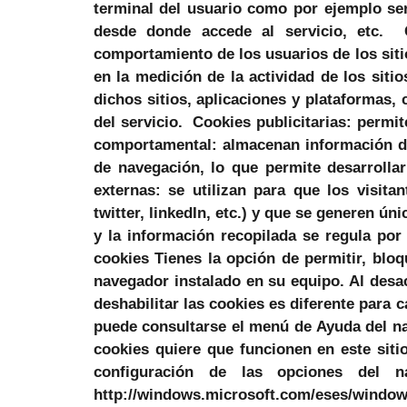
terminal del usuario como por ejemplo seri
desde donde accede al servicio, etc. C
comportamiento de los usuarios de los siti
en la medición de la actividad de los siti
dichos sitios, aplicaciones y plataformas, 
del servicio. Cookies publicitarias: permit
comportamental: almacenan información de
de navegación, lo que permite desarrolla
externas: se utilizan para que los visita
twitter, linkedIn, etc.) y que se generen ú
y la información recopilada se regula por 
cookies Tienes la opción de permitir, bloq
navegador instalado en su equipo. Al desac
deshabilitar las cookies es diferente par
puede consultarse el menú de Ayuda del n
cookies quiere que funcionen en este siti
configuración de las opciones del n
http://windows.microsoft.com/eses/windows