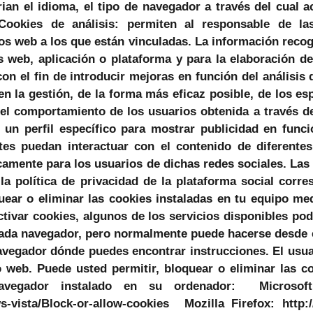
an el idioma, el tipo de navegador a través del cual ac
ookies de análisis: permiten al responsable de la
os web a los que están vinculadas. La información recogi
os web, aplicación o plataforma y para la elaboración d
con el fin de introducir mejoras en función del análisi
en la gestión, de la forma más eficaz posible, de los e
l comportamiento de los usuarios obtenida a través de
r un perfil específico para mostrar publicidad en fun
ntes puedan interactuar con el contenido de diferente
nicamente para los usuarios de dichas redes sociales. Las
la política de privacidad de la plataforma social corr
uear o eliminar las cookies instaladas en tu equipo me
tivar cookies, algunos de los servicios disponibles pod
a cada navegador, pero normalmente puede hacerse desd
avegador dónde puedes encontrar instrucciones. El usua
o web. Puede usted permitir, bloquear o eliminar las c
avegador instalado en su ordenador: Microsoft
-vista/Block-or-allow-cookies Mozilla Firefox: http://