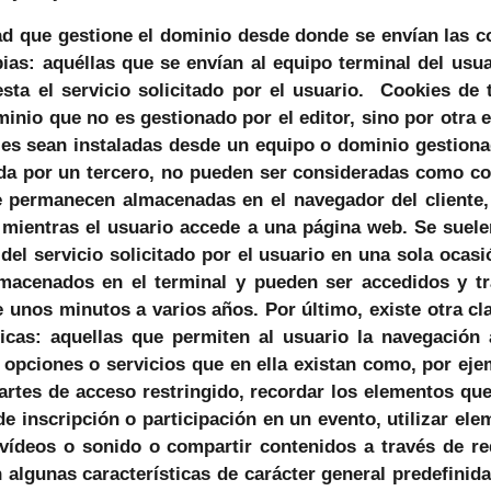
d que gestione el dominio desde donde se envían las co
ias: aquéllas que se envían al equipo terminal del us
esta el servicio solicitado por el usuario. Cookies de 
inio que no es gestionado por el editor, sino por otra e
ies sean instaladas desde un equipo o dominio gestiona
ada por un tercero, no pueden ser consideradas como co
ue permanecen almacenadas en el navegador del cliente,
 mientras el usuario accede a una página web. Se suel
del servicio solicitado por el usuario en una sola ocas
lmacenados en el terminal y pueden ser accedidos y tr
 unos minutos a varios años. Por último, existe otra cla
icas: aquellas que permiten al usuario la navegación
es opciones o servicios que en ella existan como, por eje
partes de acceso restringido, recordar los elementos qu
de inscripción o participación en un evento, utilizar e
 vídeos o sonido o compartir contenidos a través de re
 algunas características de carácter general predefinida